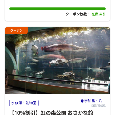
クーポン枚数：
在庫あり
クーポン
宇和島・八幡浜
水族館・動物園
四国/ 愛媛県
【10％割引】虹の森公園 おさかな館