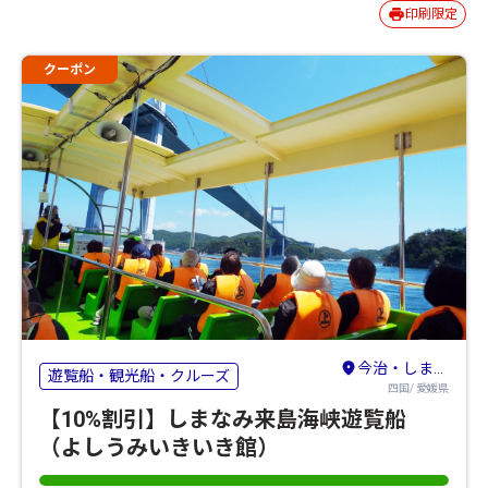
印刷限定
クーポン
今治・しまなみ海道
遊覧船・観光船・クルーズ
四国/ 愛媛県
【10%割引】しまなみ来島海峡遊覧船
（よしうみいきいき館）