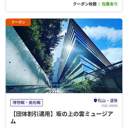
クーポン枚数：
在庫あり
クーポン
松山・道後
博物館・美術館
四国/ 愛媛県
【団体割引適用】坂の上の雲ミュージア
ム