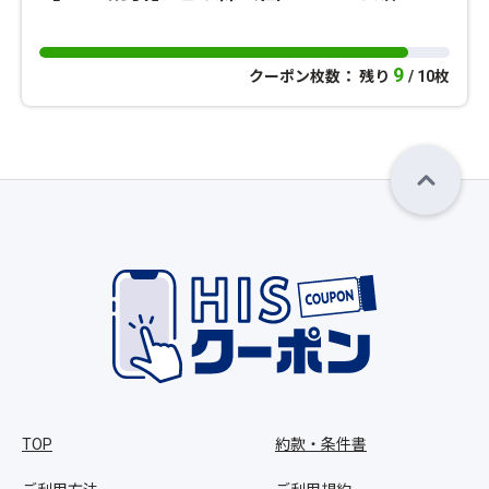
9
クーポン枚数： 残り
/ 10枚
TOP
約款・条件書