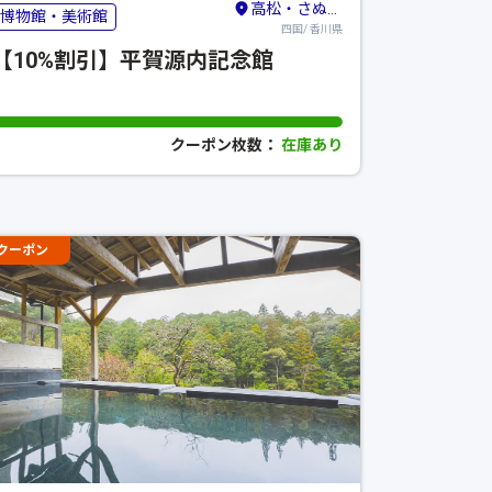
高松・さぬき・東かがわ
博物館・美術館
四国/ 香川県
【10%割引】平賀源内記念館
クーポン枚数：
在庫あり
クーポン