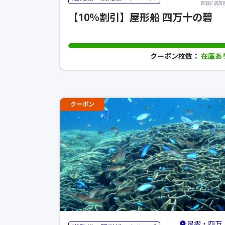
四国/ 高知
【10％割引】屋形船 四万十の碧
クーポン枚数：
在庫あ
クーポン
足摺・四万十・宿毛