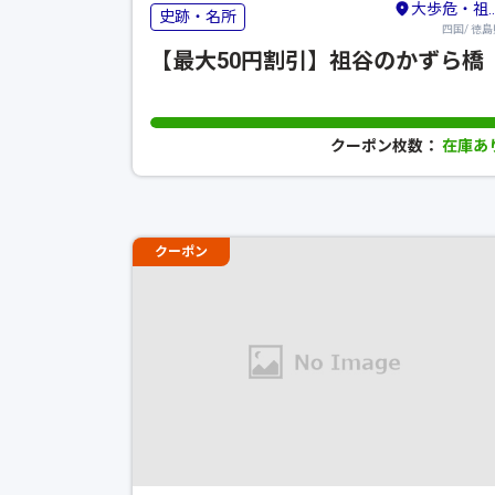
大歩危・祖谷・剣山・吉野川
史跡・名所
四国/ 徳島
【最大50円割引】祖谷のかずら橋
クーポン枚数：
在庫あ
クーポン