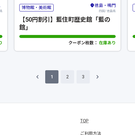
徳島・鳴門
博物館・美術館
県
四国/ 徳島県
【50円割引】藍住町歴史館「藍の
館」
り
クーポン枚数：
在庫あり
1
2
3
TOP
ご利用方法