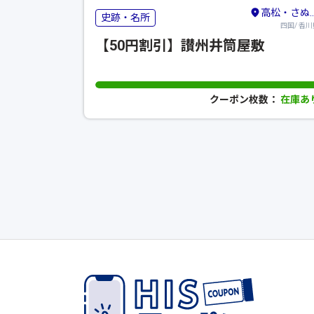
高松・さぬき・東かがわ
史跡・名所
四国/ 香川
【50円割引】讃州井筒屋敷
クーポン枚数：
在庫あ