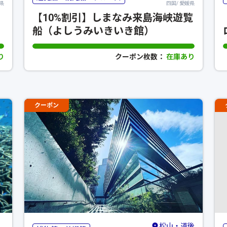
県
四国/ 愛媛県
【10%割引】しまなみ来島海峡遊覧
船（よしうみいきいき館）
り
クーポン枚数：
在庫あり
クーポン
松山・道後