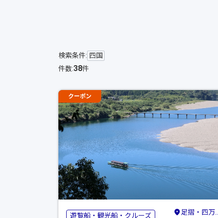
検索条件:
四国
38
件数:
件
クーポン
足摺・四万十・宿毛
遊覧船・観光船・クルーズ