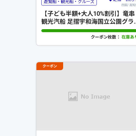
遊覧船・観光船・クルーズ
四国/ 高知
【子ども半額+大人10%割引】竜串
観光汽船 足摺宇和海国立公園グラ
スボート
クーポン枚数：
在庫あ
クーポン