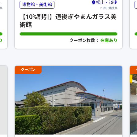
松山・道後
博物館・美術館
県
四国/ 愛媛県
【10%割引】道後ぎやまんガラス美
術館
り
クーポン枚数：
在庫あり
クーポン