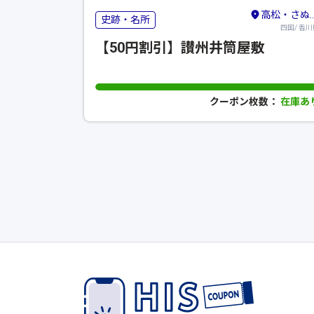
高松・さぬき・東かがわ
史跡・名所
四国/ 香川
【50円割引】讃州井筒屋敷
クーポン枚数：
在庫あ