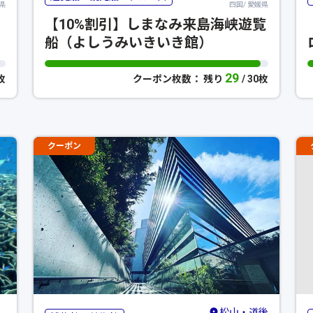
県
四国/ 愛媛県
【10%割引】しまなみ来島海峡遊覧
船（よしうみいきいき館）
29
0枚
クーポン枚数： 残り
/ 30枚
クーポン
松山・道後