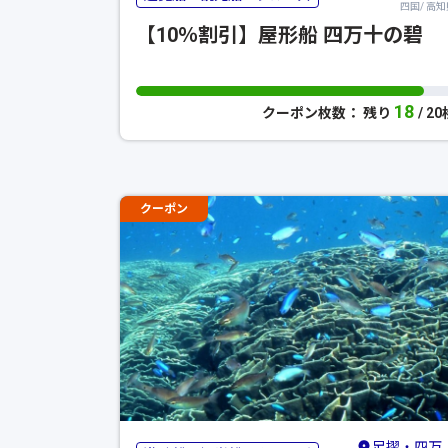
四国/ 高知
【10％割引】屋形船 四万十の碧
18
クーポン枚数： 残り
/ 2
クーポン
足摺・四万十・宿毛