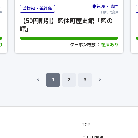
徳島・鳴門
博物館・美術館
県
四国/ 徳島県
【50円割引】藍住町歴史館「藍の
館」
り
クーポン枚数：
在庫あり
1
2
3
TOP
ご利用方法