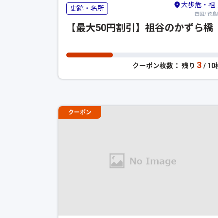
大歩危・祖谷・剣山・吉野川
史跡・名所
四国/ 徳島
【最大50円割引】祖谷のかずら橋
3
クーポン枚数： 残り
/ 1
クーポン