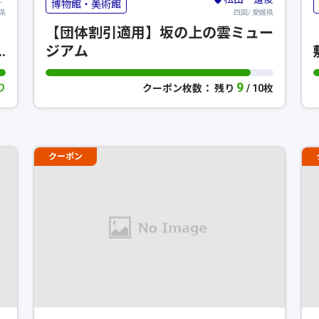
博物館・美術館
県
四国/ 愛媛県
【団体割引適用】坂の上の雲ミュー
ジアム
9
り
クーポン枚数： 残り
/ 10枚
クーポン