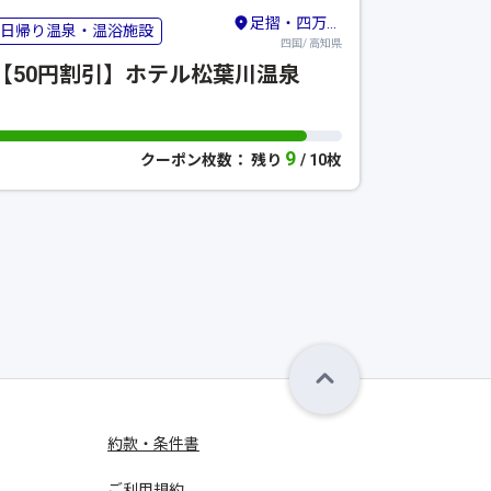
足摺・四万十・宿毛
日帰り温泉・温浴施設
四国/ 高知県
【50円割引】ホテル松葉川温泉
9
クーポン枚数： 残り
/ 10枚
約款・条件書
ご利用規約