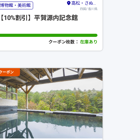
高松・さぬき・東かがわ
博物館・美術館
四国/ 香川県
【10%割引】平賀源内記念館
クーポン枚数：
在庫あり
クーポン