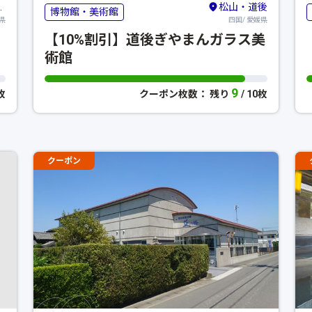
松山・道後
博物館・美術館
県
四国/ 愛媛県
【10%割引】道後ぎやまんガラス美
術館
9
0枚
クーポン枚数： 残り
/ 10枚
クーポン