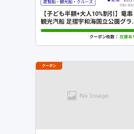
遊覧船・観光船・クルーズ
四国/ 高知
【子ども半額+大人10%割引】竜串
観光汽船 足摺宇和海国立公園グラ
スボート
クーポン枚数：
在庫あ
クーポン