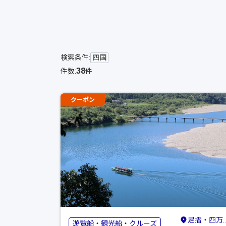
検索条件:
四国
38
件数:
件
クーポン
足摺・四万十・宿毛
遊覧船・観光船・クルーズ