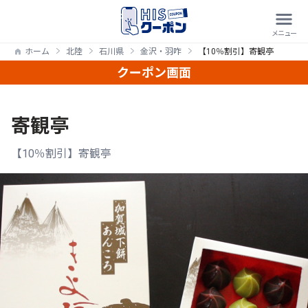
ホーム
北陸
石川県
金沢・羽咋
【10％割引】寄観亭
クーポン画面
寄観亭
【10％割引】寄観亭