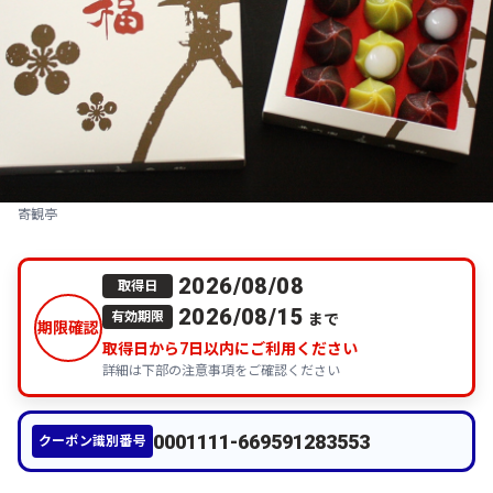
寄観亭
2026/08/08
取得日
2026/08/15
まで
有効期限
期限確認
取得日から
7
日以内にご利用ください
詳細は下部の注意事項をご確認ください
0001111-669591283553
クーポン識別番号