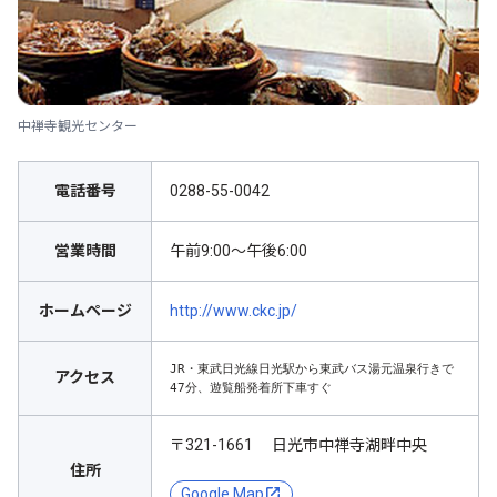
中禅寺観光センター
電話番号
0288-55-0042
営業時間
午前9:00～午後6:00
ホームページ
http://www.ckc.jp/
JR・東武日光線日光駅から東武バス湯元温泉行きで
アクセス
47分、遊覧船発着所下車すぐ
〒321-1661 日光市中禅寺湖畔中央
住所
Google Map