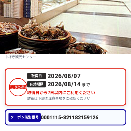
中禅寺観光センター
2026/08/07
取得日
2026/08/14
まで
有効期限
期限確認
取得日から
7
日以内にご利用ください
詳細は下部の注意事項をご確認ください
0001115-821182159126
クーポン識別番号