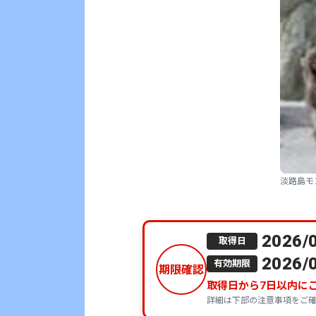
淡路島モ
2026/
取得日
2026/
有効期限
期限確認
取得日から
7
日以内に
詳細は下部の注意事項をご