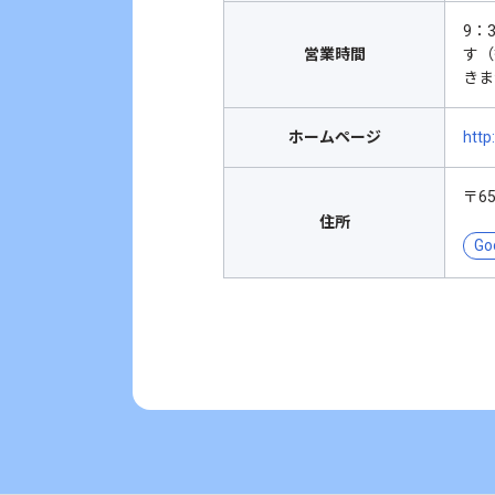
9：
営業時間
す（
きま
ホームページ
http
〒6
住所
Go