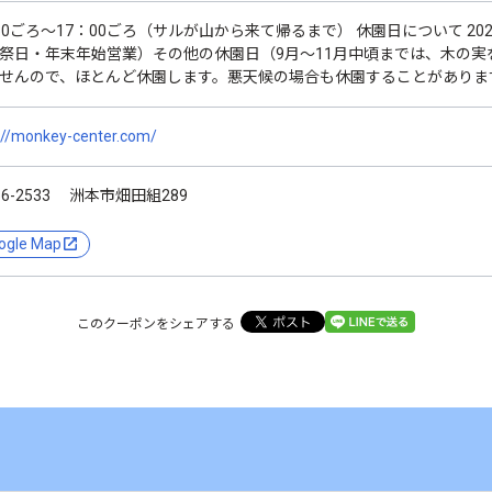
30ごろ～17：00ごろ（サルが山から来て帰るまで） 休園日について 2
祭日・年末年始営業）その他の休園日（9月～11月中頃までは、木の
せんので、ほとんど休園します。悪天候の場合も休園することがありま
://monkey-center.com/
56-2533 洲本市畑田組289
ogle Map
このクーポンをシェアする