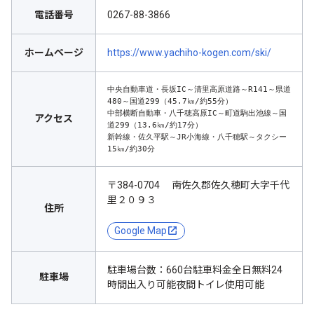
電話番号
0267-88-3866
ホームページ
https://www.yachiho-kogen.com/ski/
中央自動車道・長坂IC～清里高原道路～R141～県道
480～国道299（45.7㎞/約55分）

中部横断自動車・八千穂高原IC～町道駒出池線～国
アクセス
道299（13.6㎞/約17分）

新幹線・佐久平駅～JR小海線・八千穂駅～タクシー
15㎞/約30分
〒384-0704 南佐久郡佐久穂町大字千代
里２０９３
住所
Google Map
駐車場台数：660台駐車料金全日無料24
駐車場
時間出入り可能夜間トイレ使用可能