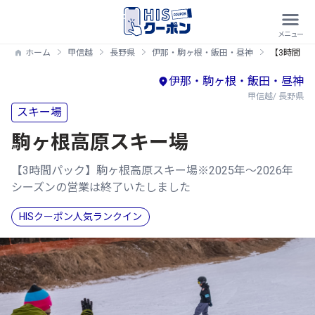
ホーム
甲信越
長野県
伊那・駒ヶ根・飯田・昼神
【3時間パ
伊那・駒ヶ根・飯田・昼神
甲信越/ 長野県
スキー場
駒ヶ根高原スキー場
【3時間パック】駒ヶ根高原スキー場※2025年～2026年
シーズンの営業は終了いたしました
HISクーポン人気ランクイン