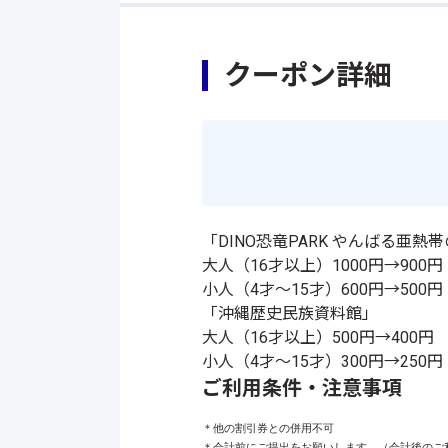
クーポン詳細
「DINO恐竜PARK やんばる亜熱
大人（16才以上）1000円→900円
小人（4才～15才）600円→500円
「沖縄歴史民族資料館」
大人（16才以上）500円→400円
小人（4才～15才）300円→250円
ご利用条件・注意事項
＊他の割引券との併用不可

＊会計前にご提出をお願いします。（会計後のご利