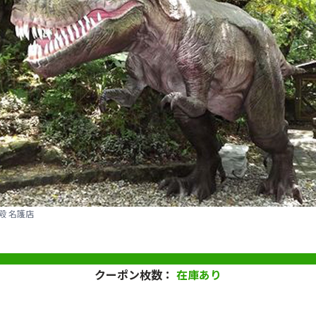
殿 名護店
クーポン枚数：
在庫あり