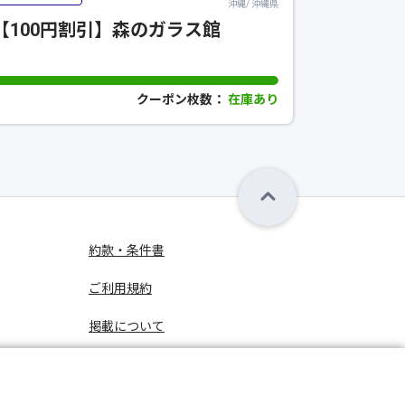
沖縄/ 沖縄県
【100円割引】森のガラス館
【最大1
クーポン枚数：
在庫あり
約款・条件書
ご利用規約
掲載について