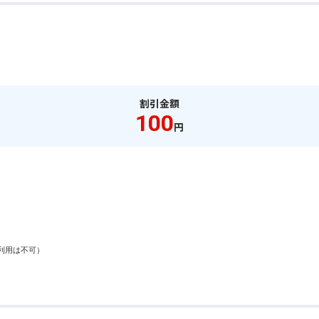
割引金額
100
円
用は不可）
