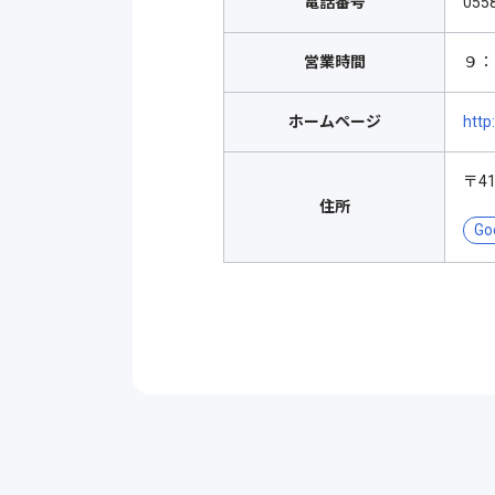
電話番号
055
営業時間
９：
ホームページ
htt
〒4
住所
Go