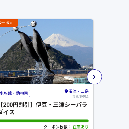
クーポン
クーポン
沼津・三島
水族館・動物園
遊覧船・観
東海/ 静岡県
【200円割引】伊豆・三津シーパラ
【乗船料
ダイス
船 三河
割引コー
クーポン枚数：
在庫あり