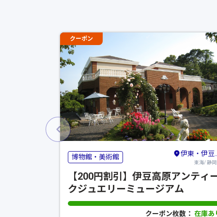
クーポン
伊東・伊豆高原・宇佐美
博物館・美術館
東海/ 静
【200円割引】伊豆高原アンティ
クジュエリーミュージアム
クーポン枚数：
在庫あ