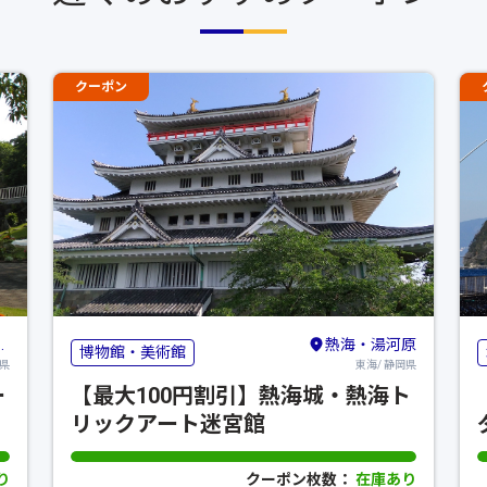
クーポン
熱海・湯河原
博物館・美術館
岡県
東海/ 静岡県
ー
【最大100円割引】熱海城・熱海ト
リックアート迷宮館
り
クーポン枚数：
在庫あり