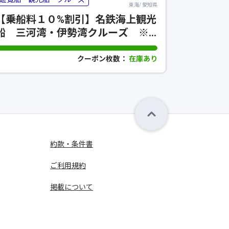
東海/ 愛知県
【乗船料１０%割引】名鉄海上観光
【最大1
船 三河湾・伊勢湾クルーズ ※
リックア
割引コード 【554】※
クーポン枚数：
在庫あり
約款・条件書
ご利用規約
掲載について