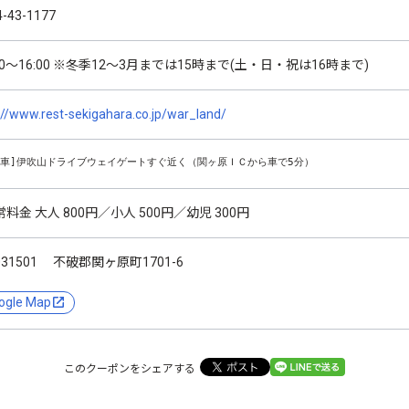
4-43-1177
:00～16:00 ※冬季12～3月までは15時まで(土・日・祝は16時まで)
://www.rest-sekigahara.co.jp/war_land/
動車]伊吹山ドライブウェイゲートすぐ近く（関ヶ原ＩＣから車で5分）
常料金 大人 800円／小人 500円／幼児 300円
031501 不破郡関ヶ原町1701-6
ogle Map
このクーポンをシェアする