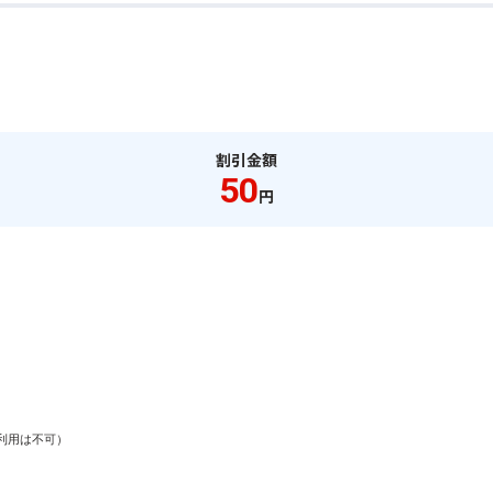
割引金額
50
円
用は不可）
