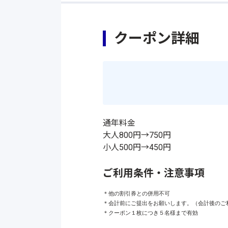
クーポン詳細
通年料金
大人800円→750円
小人500円→450円
ご利用条件・注意事項
＊他の割引券との併用不可

＊会計前にご提出をお願いします。（会計後のご利
＊クーポン１枚につき５名様まで有効