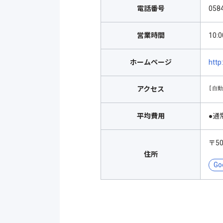
電話番号
058
営業時間
10
ホームページ
http
[自
アクセス
平均費用
●通
〒5
住所
Go