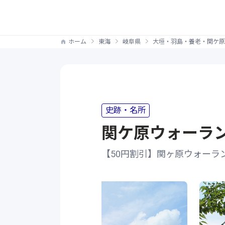
ホーム
東海
岐阜県
大垣・羽島・養老・関ケ原
史跡・名所
関ケ原ウォーラ
【50円割引】関ヶ原ウォーラ