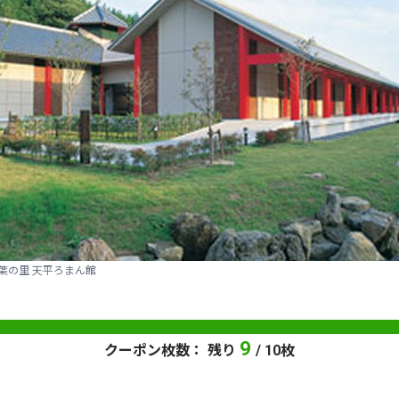
葉の里 天平ろまん館
9
クーポン枚数： 残り
/ 10枚