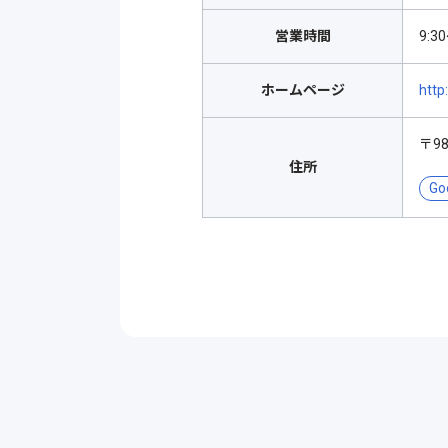
営業時間
9:3
ホームページ
http
〒9
住所
Go