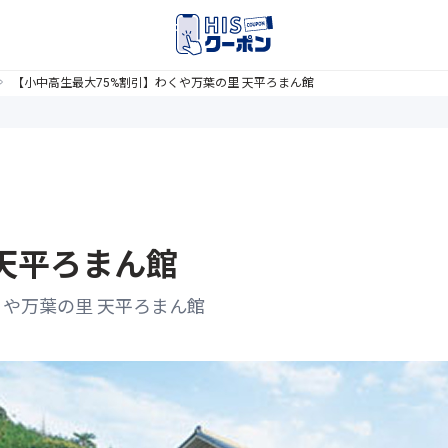
【小中高生最大75%割引】わくや万葉の里 天平ろまん館
天平ろまん館
くや万葉の里 天平ろまん館