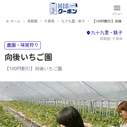
ホーム
首都圏
千葉県
九十九里・銚子
【100円割引】向後い
九十九里・銚子
首都圏/ 千葉県
農園・味覚狩り
向後いちご園
【100円割引】向後いちご園