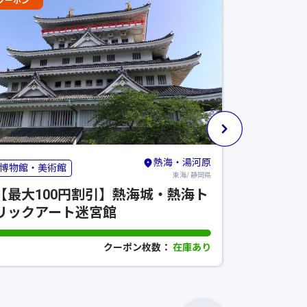
クーポン
クーポン
熱海・湯河原
博物館・美術館
公園・自然
東海/ 静岡県
【最大100円割引】熱海城・熱海ト
【10％
リックアート迷宮館
場
クーポン枚数：
在庫あり