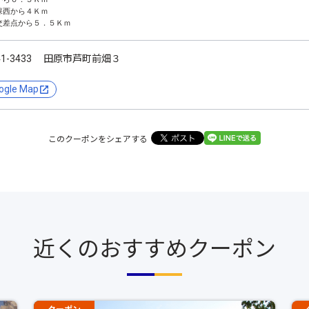
西から４Ｋｍ    　

交差点から５．５Ｋｍ
41-3433 田原市芦町前畑３
ogle Map
このクーポンをシェアする
近くのおすすめクーポン