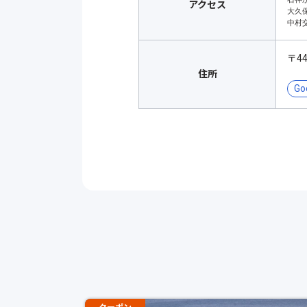
アクセス
大久保
中村
〒4
住所
Go