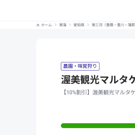
ホーム
東海
愛知県
東三河（豊橋・豊川・蒲郡
農園・味覚狩り
渥美観光マルタ
【10%割引】渥美観光マルタ