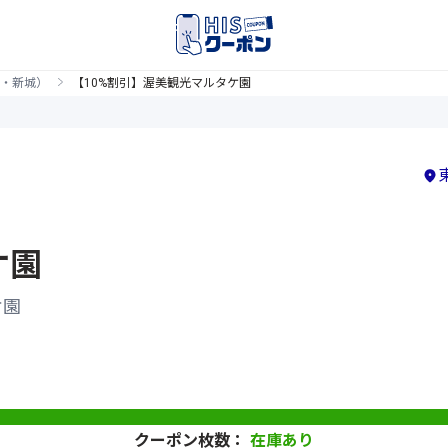
・新城）
【10%割引】渥美観光マルタケ園
ケ園
ケ園
クーポン枚数：
在庫あり