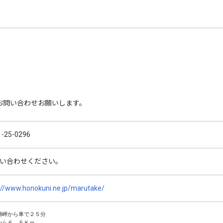
。
お問い合わせお願いします。
1-25-0296
い合わせください。
://www.honokuni.ne.jp/marutake/
湖岬から車で２５分　

から６．５Ｋｍ　　　
