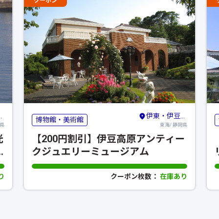
クーポン
伊東・伊豆高原・宇佐美
博物館・美術館
知県
東海/ 静岡県
光
【200円割引】伊豆高原アンティー
クジュエリーミュージアム
り
クーポン枚数：
在庫あり