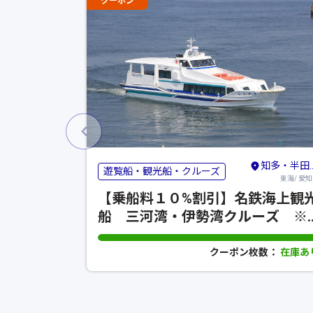
クーポン
知多・半田・常滑
遊覧船・観光船・クルーズ
東海/ 愛
【乗船料１０%割引】名鉄海上観
船 三河湾・伊勢湾クルーズ ※
割引コード 【554】※
クーポン枚数：
在庫あ