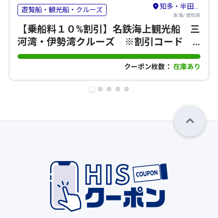
知多・半田・常滑
遊覧船・観光船・クルーズ
東海/ 愛知県
【乗船料１０%割引】名鉄海上観光船 三
河湾・伊勢湾クルーズ ※割引コード
【554】※
クーポン枚数：
在庫あり