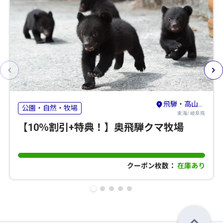
飛騨・高山・奥飛騨
公園・自然・牧場
東海/ 岐阜県
【10％割引+特典！】奥飛騨クマ牧場
クーポン枚数：
在庫あり