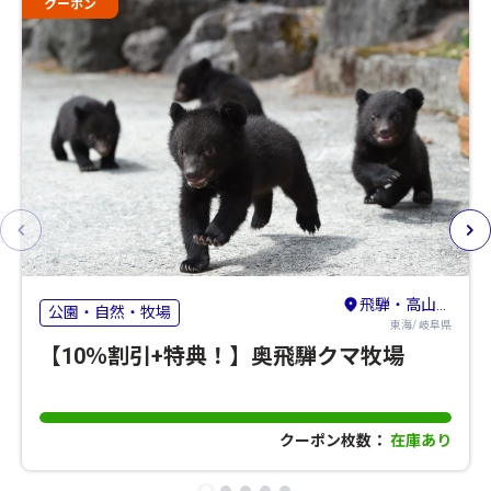
クーポン
飛騨・高山・奥飛騨
公園・自然・牧場
東海/ 岐阜県
【10％割引+特典！】奥飛騨クマ牧場
クーポン枚数：
在庫あり