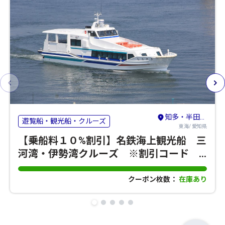
知多・半田・常滑
遊覧船・観光船・クルーズ
東海/ 愛知県
【乗船料１０%割引】名鉄海上観光船 三
河湾・伊勢湾クルーズ ※割引コード
【554】※
クーポン枚数：
在庫あり