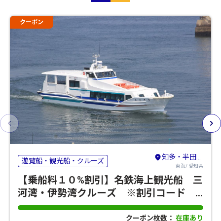
クーポン
知多・半田・常滑
遊覧船・観光船・クルーズ
東海/ 愛知県
【乗船料１０%割引】名鉄海上観光船 三
河湾・伊勢湾クルーズ ※割引コード
【554】※
クーポン枚数：
在庫あり