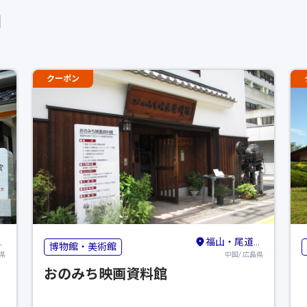
クーポン
福山・尾道・しまなみ海道
博物館・美術館
県
中国/ 広島県
おのみち映画資料館