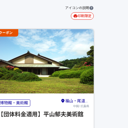
アイコンの説明
印刷限定
クーポン
福山・尾道・しまなみ海道
博物館・美術館
中国/ 広島県
【団体料金適用】平山郁夫美術館