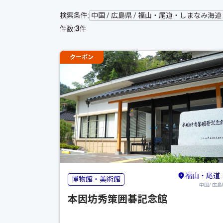
検索条件:
中国 / 広島県 / 福山・尾道・しまなみ海道
3
件数:
件
クーポン
福山・尾道・しまなみ海道
博物館・美術館
中国/ 広島
本因坊秀策囲碁記念館