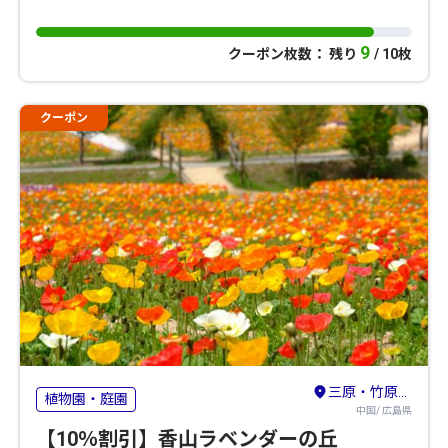
9
クーポン枚数： 残り
/ 10枚
クーポン
三原・竹原・東広島
植物園・庭園
中国/ 広島県
【10％割引】香山ラベンダーの丘