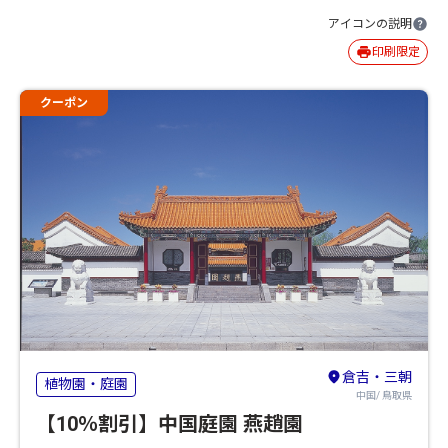
アイコンの説明
印刷限定
クーポン
倉吉・三朝
植物園・庭園
中国/ 鳥取県
【10％割引】中国庭園 燕趙園