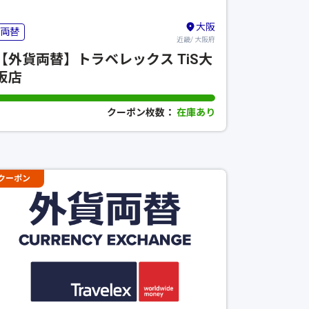
大阪
両替
近畿/ 大阪府
【外貨両替】トラベレックス TiS大
阪店
クーポン枚数：
在庫あり
クーポン