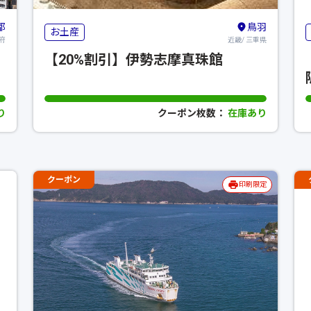
都
鳥羽
お土産
府
近畿/ 三重県
【20%割引】伊勢志摩真珠館
り
クーポン枚数：
在庫あり
クーポン
印刷限定