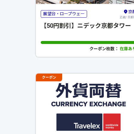
京
展望台・ロープウェー
近畿/ 京都
【50円割引】ニデック京都タワー
クーポン枚数：
在庫あ
クーポン