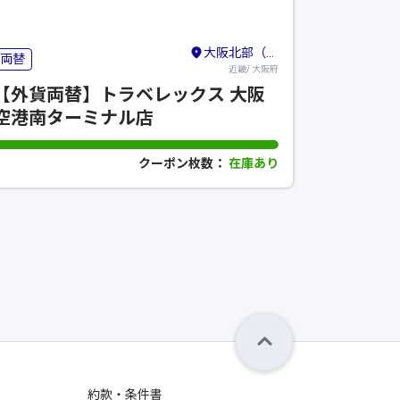
大阪北部（伊丹空港・吹田・豊中・茨木・箕面）
両替
近畿/ 大阪府
【外貨両替】トラベレックス 大阪
空港南ターミナル店
クーポン枚数：
在庫あり
約款・条件書