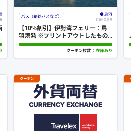
都
鳥羽
バス（路線バスなど）
府
近畿/ 三重県
西
【10％割引】伊勢湾フェリー：鳥
羽港発 ※プリントアウトしたもの
のみ有効です※
り
クーポン枚数：
在庫あり
クーポン