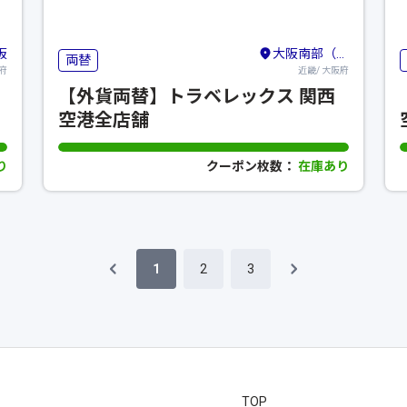
阪
大阪南部（堺・岸和田・関西空港）
両替
府
近畿/ 大阪府
【外貨両替】トラベレックス 関西
空港全店舗
り
クーポン枚数：
在庫あり
1
2
3
TOP