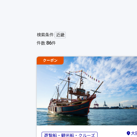
検索条件:
近畿
86
件数:
件
クーポン
大
遊覧船・観光船・クルーズ