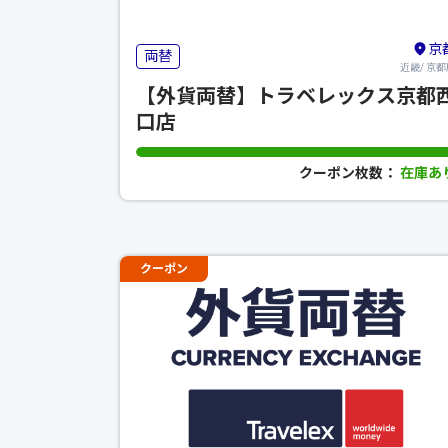
京
両替
近畿/ 京都
【外貨両替】トラベレックス京都
口店
クーポン枚数：
在庫あ
クーポン