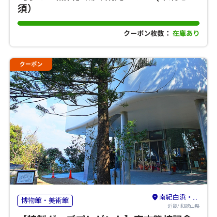
須）
クーポン枚数：
在庫あり
クーポン
南紀白浜・龍神・熊野古道・新宮
博物館・美術館
近畿/ 和歌山県