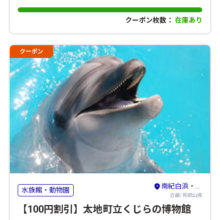
クーポン枚数：
在庫あり
クーポン
南紀白浜・龍神・熊野古道・新宮
水族館・動物園
近畿/ 和歌山県
【100円割引】太地町立くじらの博物館