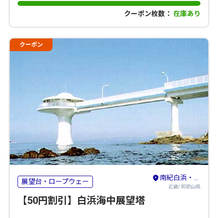
クーポン枚数：
在庫あり
クーポン
南紀白浜・龍神・熊野古道・新宮
展望台・ロープウェー
近畿/ 和歌山県
【50円割引】白浜海中展望塔