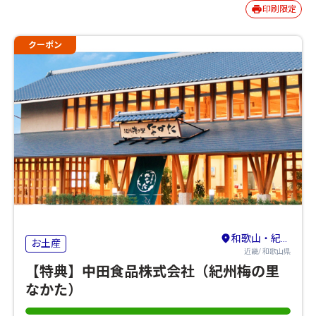
印刷限定
クーポン
和歌山・紀の川
お土産
近畿/ 和歌山県
【特典】中田食品株式会社（紀州梅の里
なかた）