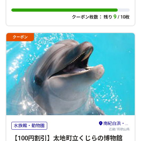
9
クーポン枚数： 残り
/ 10枚
クーポン
南紀白浜・龍神・熊野古道・新宮
水族館・動物園
近畿/ 和歌山県
【100円割引】太地町立くじらの博物館