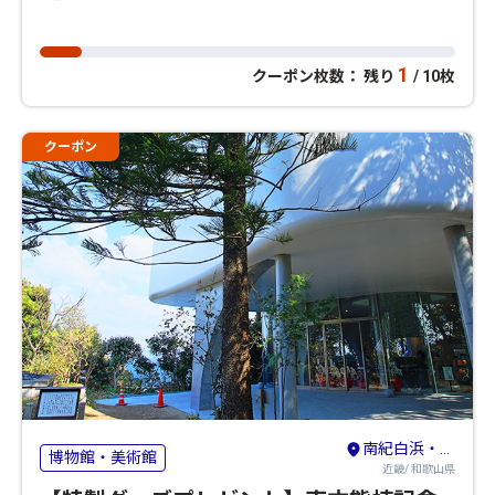
1
クーポン枚数： 残り
/ 10枚
クーポン
南紀白浜・龍神・熊野古道・新宮
博物館・美術館
近畿/ 和歌山県