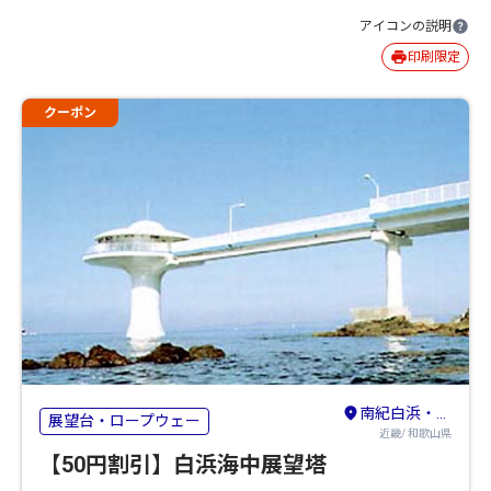
アイコンの説明
印刷限定
クーポン
南紀白浜・龍神・熊野古道・新宮
展望台・ロープウェー
近畿/ 和歌山県
【50円割引】白浜海中展望塔