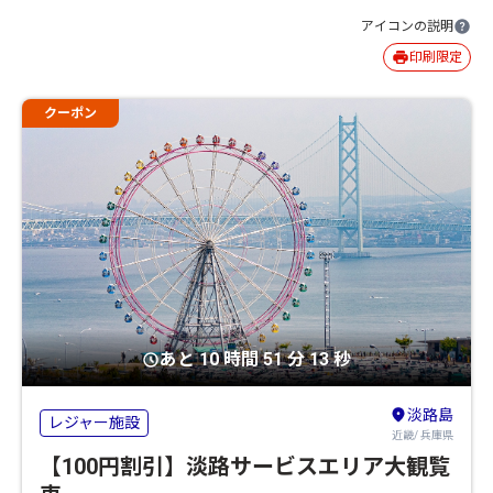
アイコンの説明
印刷限定
クーポン
あと 10 時間 51 分 12 秒
淡路島
レジャー施設
近畿/ 兵庫県
【100円割引】淡路サービスエリア大観覧