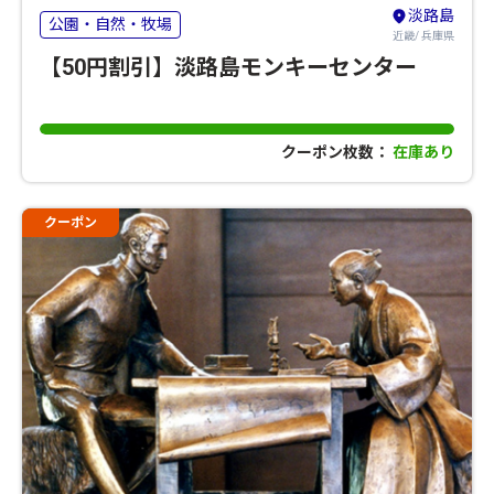
淡路島
公園・自然・牧場
近畿/ 兵庫県
【50円割引】淡路島モンキーセンター
クーポン枚数：
在庫あり
クーポン