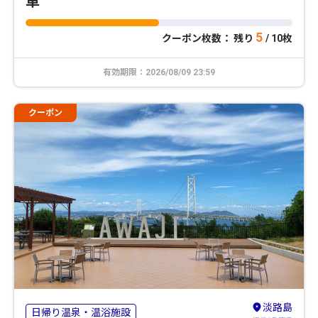
車
5
クーポン枚数： 残り
/ 10枚
有効期限：2026/08/09 23:59
クーポン
淡路島
日帰り温泉・温浴施設