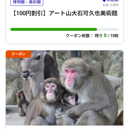
博物館・美術館
近畿/ 兵庫県
【100円割引】アート山大石可久也美術館
8
クーポン枚数： 残り
/ 10枚
クーポン