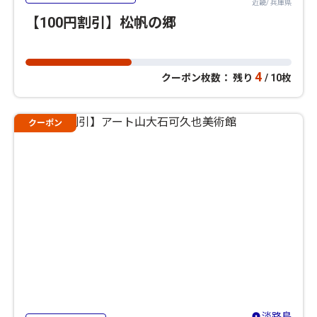
近畿/ 兵庫県
【100円割引】松帆の郷
4
クーポン枚数： 残り
/ 10枚
クーポン
淡路島