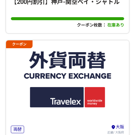
【200円割引】神戸-関空ベイ・シャトル
クーポン枚数：
在庫あり
クーポン
大阪
両替
近畿/ 大阪府