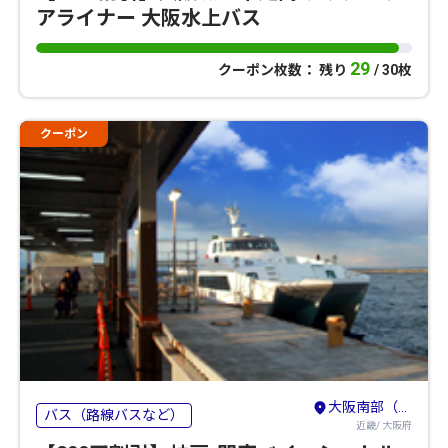
アライナー 大阪水上バス
29
クーポン枚数： 残り
/ 30枚
クーポン
大阪南部（堺・岸和田・関西空港）
バス（路線バスなど）
近畿/ 大阪府