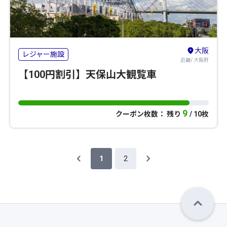
大阪
レジャー施設
近畿/ 大阪府
【100円割引】天保山大観覧車
9
クーポン枚数： 残り
/ 10枚
1
2