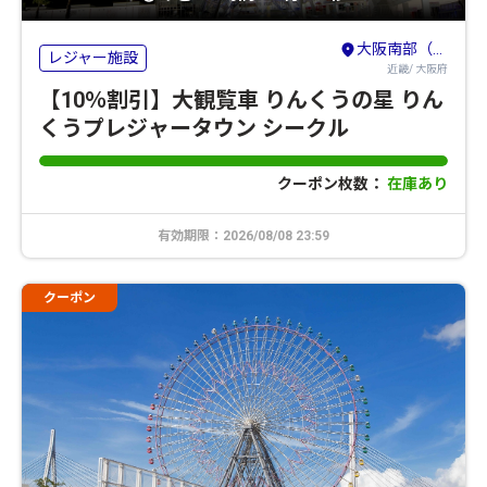
大阪南部（堺・岸和田・関西空港）
レジャー施設
近畿/ 大阪府
【10％割引】大観覧車 りんくうの星 りん
くうプレジャータウン シークル
クーポン枚数：
在庫あり
有効期限：2026/08/08 23:59
クーポン