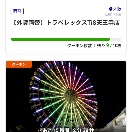
大阪
両替
近畿/ 大阪府
【外貨両替】トラベレックスTiS天王寺店
9
クーポン枚数： 残り
/ 10枚
クーポン
あと 15 時間 12 分 37 秒