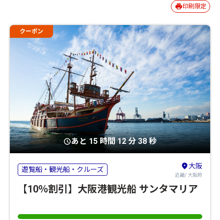
印刷限定
クーポン
あと 15 時間 12 分 37 秒
大阪
遊覧船・観光船・クルーズ
近畿/ 大阪府
【10％割引】大阪港観光船 サンタマリア