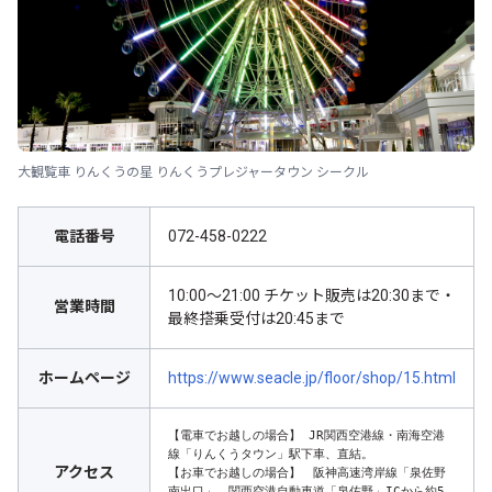
大観覧車 りんくうの星 りんくうプレジャータウン シークル
電話番号
072-458-0222
10:00～21:00 チケット販売は20:30まで・
営業時間
最終搭乗受付は20:45まで
ホームページ
https://www.seacle.jp/floor/shop/15.html
【電車でお越しの場合】 JR関西空港線・南海空港
線「りんくうタウン」駅下車、直結。

アクセス
【お車でお越しの場合】　阪神高速湾岸線「泉佐野
南出口」、関西空港自動車道「泉佐野」ICから約5