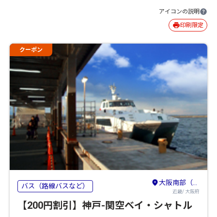
アイコンの説明
印刷限定
クーポン
大阪南部（堺・岸和田・関西空港）
バス（路線バスなど）
近畿/ 大阪府
【200円割引】神戸-関空ベイ・シャトル