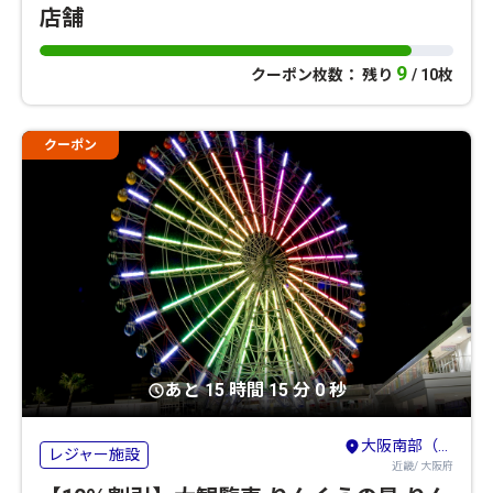
店舗
9
クーポン枚数： 残り
/ 10枚
クーポン
あと 15 時間 15 分 0 秒
大阪南部（堺・岸和田・関西空港）
レジャー施設
近畿/ 大阪府