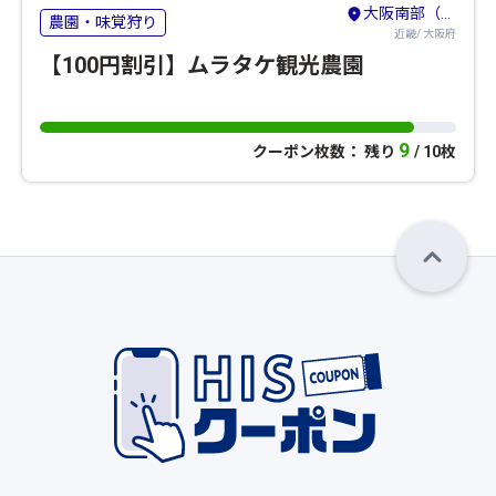
大阪南部（堺・岸和田・関西空港）
農園・味覚狩り
近畿/ 大阪府
【100円割引】ムラタケ観光農園
9
クーポン枚数： 残り
/ 10枚