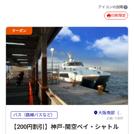
アイコンの説明
印刷限定
クーポン
大阪南部（堺・岸和田・関西空港）
バス（路線バスなど）
近畿/ 大阪府
【200円割引】神戸-関空ベイ・シャトル