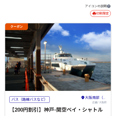
アイコンの説明
印刷限定
クーポン
大阪南部（堺・岸和田・関西空港）
バス（路線バスなど）
近畿/ 大阪府
【200円割引】神戸-関空ベイ・シャトル