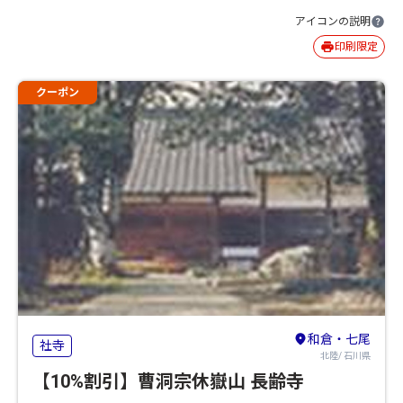
アイコンの説明
印刷限定
クーポン
和倉・七尾
社寺
北陸/ 石川県
【10%割引】曹洞宗休嶽山 長齢寺