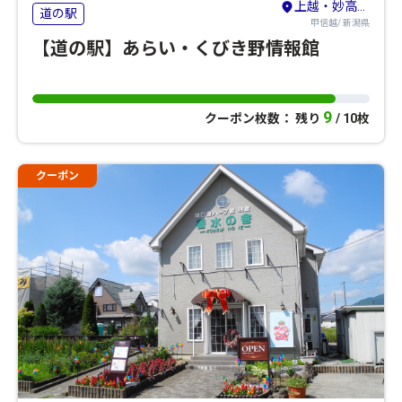
上越・妙高・糸魚川
道の駅
甲信越/ 新潟県
【道の駅】あらい・くびき野情報館
9
クーポン枚数： 残り
/ 10枚
クーポン