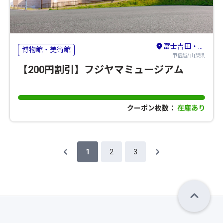
富士吉田・河口湖・本栖湖・西湖・精進湖
博物館・美術館
甲信越/ 山梨県
【200円割引】フジヤマミュージアム
クーポン枚数：
在庫あり
1
2
3