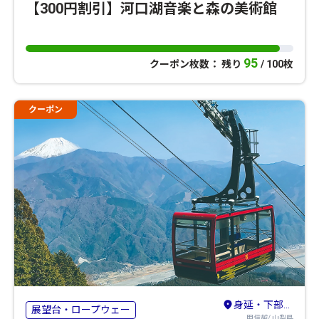
【300円割引】河口湖音楽と森の美術館
95
クーポン枚数： 残り
/ 100枚
クーポン
身延・下部温泉・早川・市川三郷
展望台・ロープウェー
甲信越/ 山梨県