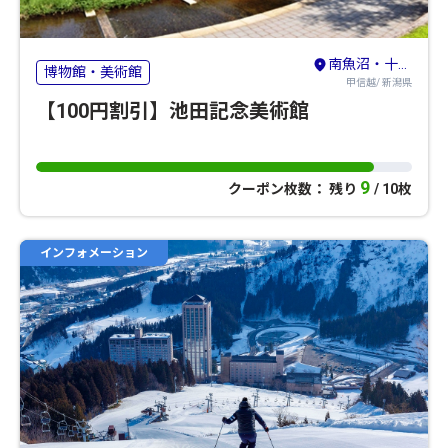
南魚沼・十日町・津南（六日町）
博物館・美術館
甲信越/ 新潟県
【100円割引】池田記念美術館
9
クーポン枚数： 残り
/ 10枚
インフォメーション