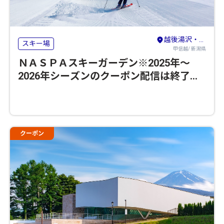
越後湯沢・苗場
スキー場
甲信越/ 新潟県
ＮＡＳＰＡスキーガーデン※2025年～
2026年シーズンのクーポン配信は終了い
たしました
クーポン