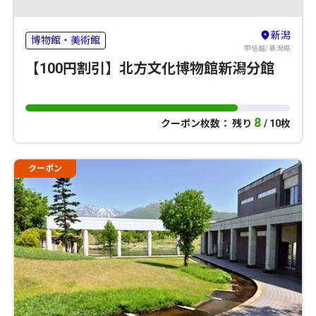
新潟
博物館・美術館
甲信越/ 新潟県
【100円割引】北方文化博物館新潟分館
8
クーポン枚数： 残り
/ 10枚
クーポン