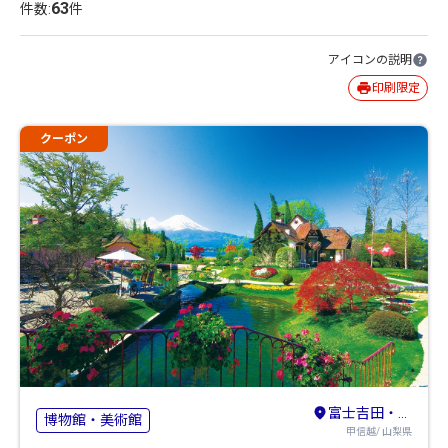
63
件数:
件
アイコンの説明
印刷限定
クーポン
富士吉田・河口湖・本栖湖・西湖・精進湖
博物館・美術館
甲信越/ 山梨県