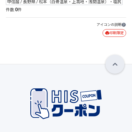
甲信越 / 長野県 / 松本（白骨温泉・上高地・浅間温泉）・塩尻
0
件数:
件
アイコンの説明
印刷限定