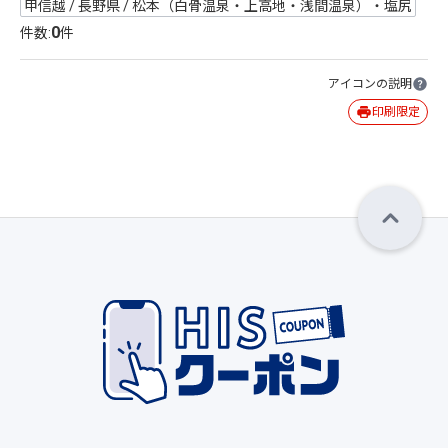
甲信越 / 長野県 / 松本（白骨温泉・上高地・浅間温泉）・塩尻
0
件数:
件
アイコンの説明
印刷限定