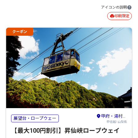
アイコンの説明
印刷限定
クーポン
甲府・湯村・昇仙峡・韮崎
展望台・ロープウェー
甲信越/ 山梨県
【最大100円割引】昇仙峡ロープウェイ