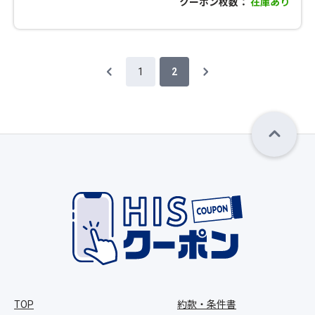
クーポン枚数：
在庫あり
1
2
TOP
約款・条件書