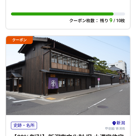
9
クーポン枚数： 残り
/ 10枚
クーポン
新潟
史跡・名所
甲信越/ 新潟県