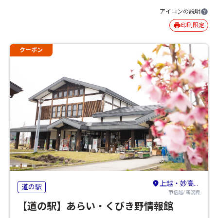
アイコンの説明
印刷限定
クーポン
上越・妙高・糸魚川
道の駅
甲信越/ 新潟県
【道の駅】あらい・くびき野情報館