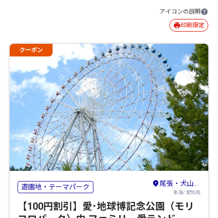
アイコンの説明
印刷限定
クーポン
尾張・犬山・小牧・瀬戸・長久手
遊園地・テーマパーク
東海/ 愛知県
【100円割引】愛･地球博記念公園（モリ