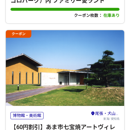
コロパーク）内 ファミリー愛ランド
クーポン枚数：
在庫あり
クーポン
尾張・犬山・小牧・瀬戸・長久手
博物館・美術館
東海/ 愛知県
【60円割引】あま市七宝焼アートヴィレ