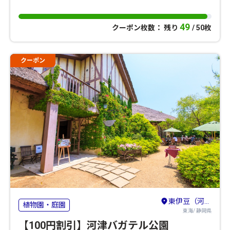
49
クーポン枚数： 残り
/ 50枚
クーポン
東伊豆（河津・熱川・稲取・北川）
植物園・庭園
東海/ 静岡県
【100円割引】河津バガテル公園