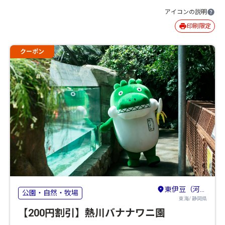
アイコンの説明
印刷限定
クーポン
東伊豆（河津・熱川・稲取・北川）
公園・自然・牧場
東海/ 静岡県
【200円割引】熱川バナナワニ園