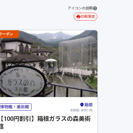
アイコンの説明
印刷限定
クーポン
箱根
博物館・美術館
首都圏/ 神奈川県
【100円割引】箱根ガラスの森美術
館