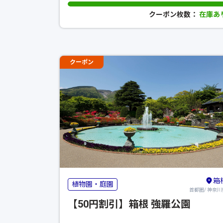
クーポン枚数：
在庫あ
クーポン
箱
植物園・庭園
首都圏/ 神奈川
【50円割引】箱根 強羅公園