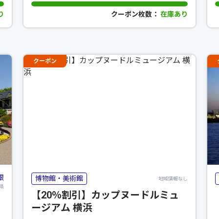
り
クーポン枚数：
在庫あり
クーポン
根
博物館・美術館
地域情報なし
県
【20％割引】カップヌードルミュ
ージアム 横浜