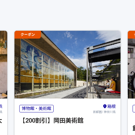
クーポン
浜
箱根
博物館・美術館
県
首都圏/ 神奈川県
大
【200割引】岡田美術館