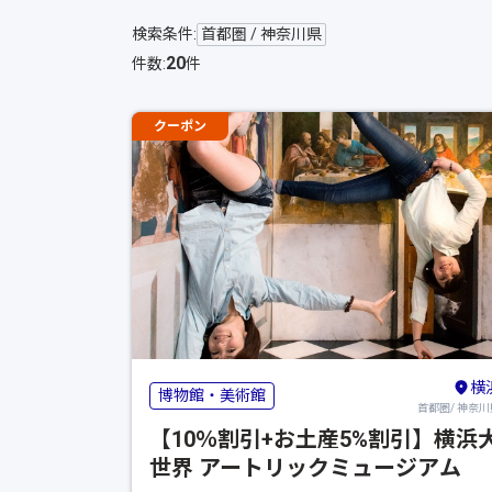
検索条件:
首都圏 / 神奈川県
20
件数:
件
クーポン
横
博物館・美術館
首都圏/ 神奈川
【10％割引+お土産5%割引】横浜
世界 アートリックミュージアム