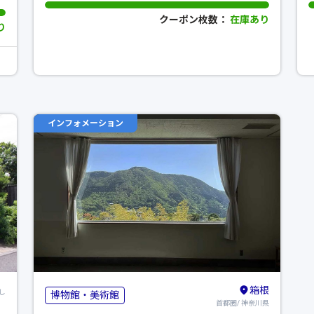
クーポン枚数：
在庫あり
り
インフォメーション
箱根
し
博物館・美術館
首都圏/ 神奈川県