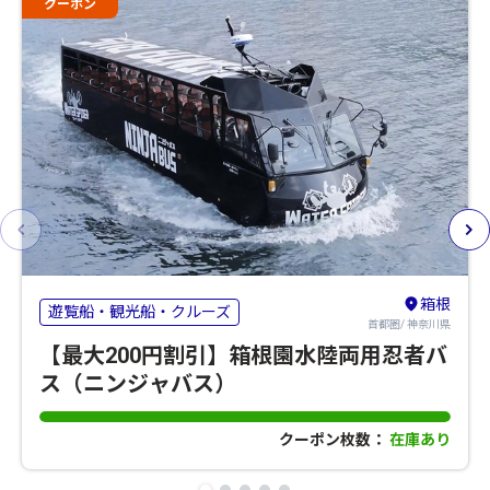
クーポン
箱根
遊覧船・観光船・クルーズ
首都圏/ 神奈川県
【最大200円割引】箱根園水陸両用忍者バ
ス（ニンジャバス）
クーポン枚数：
在庫あり