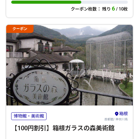
6
クーポン枚数： 残り
/ 10枚
クーポン
箱根
博物館・美術館
首都圏/ 神奈川県
【100円割引】箱根ガラスの森美術館