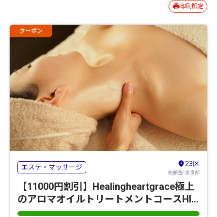
印刷限定
クーポン
23区
エステ・マッサージ
首都圏/ 東京都
【11000円割引】Healingheartgrace極上
のアロマオイルトリートメントコースHIS
限定メニュー