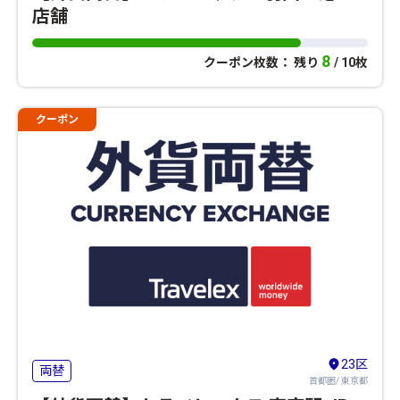
店舗
8
クーポン枚数： 残り
/ 10枚
クーポン
23区
両替
首都圏/ 東京都