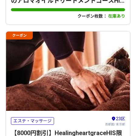
のアロマオイルトリートメントコースHIS
限定メニュー
クーポン枚数：
在庫あり
クーポン
23区
エステ・マッサージ
首都圏/ 東京都
【8000円割引】HealingheartgraceHIS限