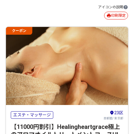
アイコンの説明
印刷限定
クーポン
23区
エステ・マッサージ
首都圏/ 東京都
【11000円割引】Healingheartgrace極上