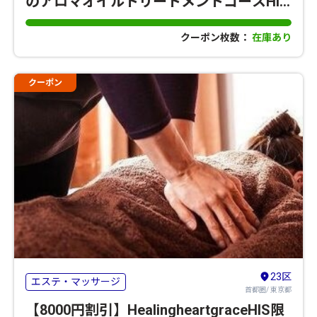
のアロマオイルトリートメントコースHIS
限定メニュー
クーポン枚数：
在庫あり
クーポン
23区
エステ・マッサージ
首都圏/ 東京都
【8000円割引】HealingheartgraceHIS限