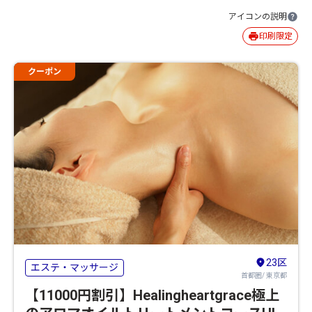
アイコンの説明
印刷限定
クーポン
23区
エステ・マッサージ
首都圏/ 東京都
【11000円割引】Healingheartgrace極上