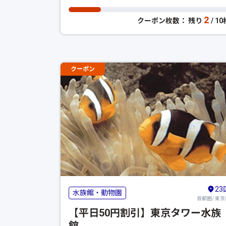
2
クーポン枚数： 残り
/ 1
クーポン
23
水族館・動物園
首都圏/ 東京
【平日50円割引】東京タワー水族
館