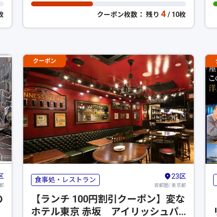
4
0枚
クーポン枚数： 残り
/ 10枚
クーポン
区
23区
食事処・レストラン
都
首都圏/ 東京都
の
【ランチ 100円割引クーポン】変な
ホテル東京 赤坂 アイリッシュパ