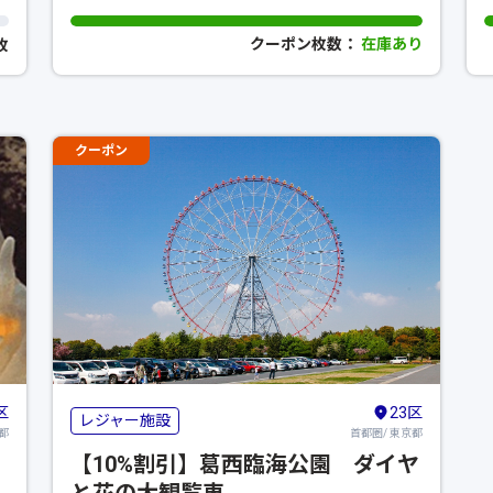
ブ クラック
クーポン枚数：
在庫あり
0枚
クーポン
区
23区
レジャー施設
都
首都圏/ 東京都
【10%割引】葛西臨海公園 ダイヤ
と花の大観覧車