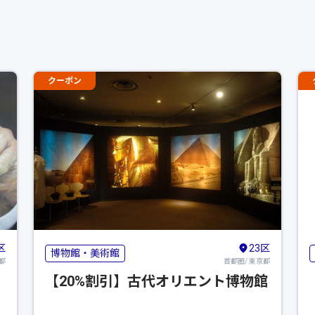
クーポン
区
23区
博物館・美術館
都
首都圏/ 東京都
【20%割引】古代オリエント博物館