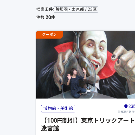
検索条件:
首都圏 / 東京都 / 23区
20
件数:
件
クーポン
23
博物館・美術館
首都圏/ 東京
【100円割引】東京トリックアート
迷宮館