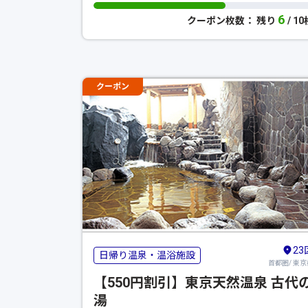
6
クーポン枚数： 残り
/ 1
クーポン
23
日帰り温泉・温浴施設
首都圏/ 東京
【550円割引】東京天然温泉 古代
湯