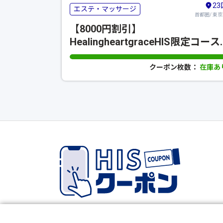
23
エステ・マッサージ
首都圏/ 東
【8000円割引】
HealingheartgraceHIS限定コース
メニュー！全身コリ、疲れ、もみ
ほぐし疲労改善
クーポン枚数：
在庫あ
Copyright © HIS Co.,Ltd. All Rights Reserved.