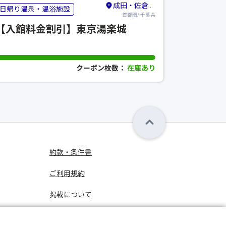
成田・佐倉・八街
日帰り温泉・温浴施設
遊覧船・観
首都圏/ 千葉県
【入館料金割引】東京湯楽城
【最大2
忍者バス
クーポン枚数：
在庫あり
約款・条件書
ご利用規約
掲載について