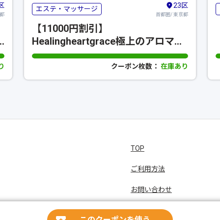
区
23区
エステ・マッサージ
京都
首都圏/ 東京都
【11000円割引】
Healingheartgrace極上のアロマオ
イルトリートメントコースHIS限定
メニュー
り
クーポン枚数：
在庫あり
TOP
ご利用方法
お問い合わせ
プライバシーポリシー
このクーポンを使う