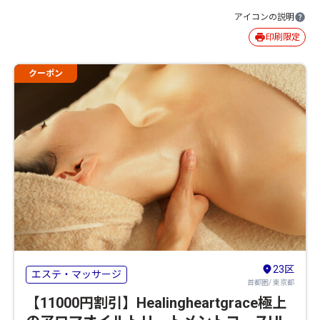
アイコンの説明
印刷限定
クーポン
23区
エステ・マッサージ
首都圏/ 東京都
【11000円割引】Healingheartgrace極上