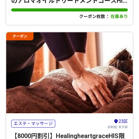
のアロマオイルトリートメントコースHIS
限定メニュー
クーポン枚数：
在庫あり
クーポン
23区
エステ・マッサージ
首都圏/ 東京都
【8000円割引】HealingheartgraceHIS限